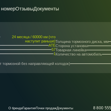
 номер
Отзывы
Документы
24 месяца / 60000 км (что
наступит раньше)
Толщина тормозного диска, мм
ATE
Сторона установки
57
Товарная линейка
1
Количество на автомобиль
рт тормозной без направляющей колодок)
8 800 55
О бренде
Гарантия
Точки продаж
Документы