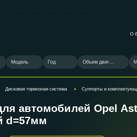
ВИЛЬШОП — ФИРМЕННЫЙ МАГАЗИН
КАРВИЛЬШОП
ов
LUZAR, TRIALLI, STARTVOLT, AIRLINE и CARVILLE RACING
О 
Модель
Год
Объем двигателя
М
Дисковая тормозная система
Суппорты и комплектующ
ля автомобилей Opel Astra
й d=57мм