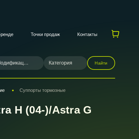
бренде
Точки продаж
Контакты
одификация
Категория
Найти
ие
Суппорты тормозные
 H (04-)/Astra G