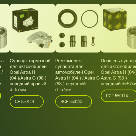
та
Суппорт тормозной
Ремкомплект
Поршень суппор
й
для автомобилей
суппорта для
для автомобиле
 /
Opel Astra H
автомобилей Opel
Opel Astra H (04-)
(04-)/Astra G (98-)
Astra H (04-) / Astra G
Astra G (98-)
м
передний правый
(98-) передний
передний d=57м
d=57мм
d=57мм
RCF 550114
CF 550114
RCF 550113