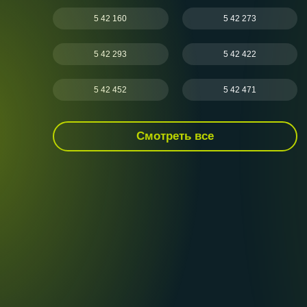
5 42 160
5 42 273
5 42 293
5 42 422
5 42 452
5 42 471
Смотреть все