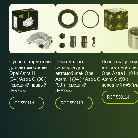
Суппорт тормозной
Ремкомплект
Поршень суппор
для автомобилей
суппорта для
для автомобиле
Opel Astra H
автомобилей Opel
Opel Astra H (04-)
(04-)/Astra G (98-)
Astra H (04-) / Astra G
Astra G (98-)
передний правый
(98-) передний
передний d=57м
d=57мм
d=57мм
RCF 550114
CF 550114
RCF 550113