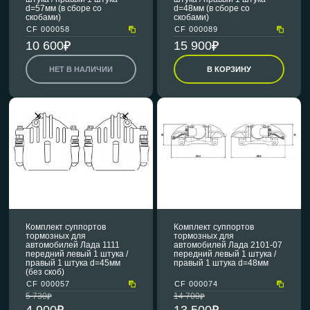
d=57мм (в сборе со
d=48мм (в сборе со
скобами)
скобами)
CF 000058
CF 000089
10 600
15 900
НЕТ В НАЛИЧИИ
В КОРЗИНУ
Комплект суппортов
Комплект суппортов
тормозных для
тормозных для
автомобилей Лада 1111
автомобилей Лада 2101-07
передний левый 1 штука /
передний левый 1 штука /
правый 1 штука d=45мм
правый 1 штука d=48мм
(без скоб)
CF 000057
CF 000074
5 730
14 700