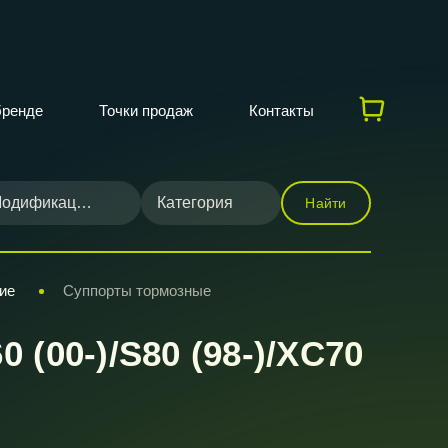
бренде
Точки продаж
Контакты
одификация
Категория
Найти
ие
Суппорты тормозные
(00-)/S80 (98-)/XC70