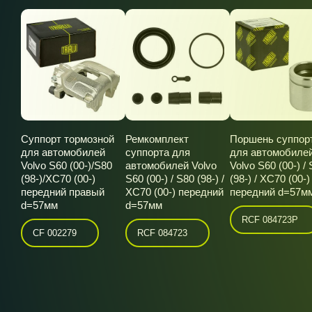
Суппорт тормозной
Ремкомплект
Поршень суппор
для автомобилей
суппорта для
для автомобиле
Volvo S60 (00-)/S80
автомобилей Volvo
Volvo S60 (00-) /
(98-)/XC70 (00-)
S60 (00-) / S80 (98-) /
(98-) / XC70 (00-)
передний правый
XC70 (00-) передний
передний d=57м
d=57мм
d=57мм
RCF 084723P
CF 002279
RCF 084723