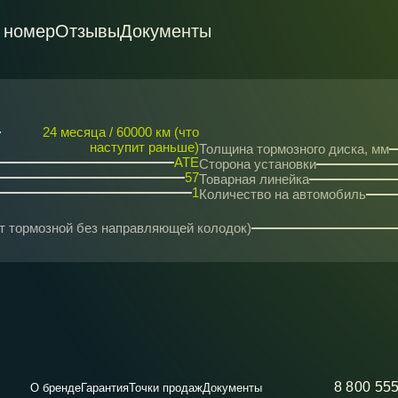
 номер
Отзывы
Документы
24 месяца / 60000 км (что
наступит раньше)
Толщина тормозного диска, мм
ATE
Сторона установки
57
Товарная линейка
1
Количество на автомобиль
рт тормозной без направляющей колодок)
8 800 55
О бренде
Гарантия
Точки продаж
Документы