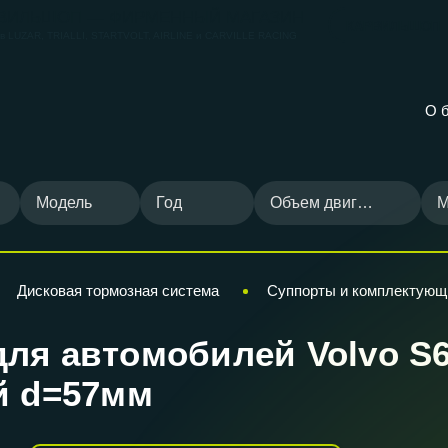
ВИЛЬШОП — ФИРМЕННЫЙ МАГАЗИН
КАРВИЛЬШОП
ов
LUZAR, TRIALLI, STARTVOLT, AIRLINE и CARVILLE RACING
О 
Модель
Год
Объем двигателя
М
Дисковая тормозная система
Суппорты и комплектующ
я автомобилей Volvo S60 
й d=57мм