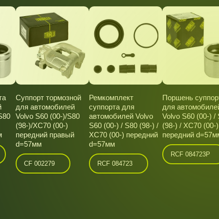
та
Суппорт тормозной
Ремкомплект
Поршень суппор
й
для автомобилей
суппорта для
для автомобиле
 S80
Volvo S60 (00-)/S80
автомобилей Volvo
Volvo S60 (00-) /
(98-)/XC70 (00-)
S60 (00-) / S80 (98-) /
(98-) / XC70 (00-)
м
передний правый
XC70 (00-) передний
передний d=57м
d=57мм
d=57мм
RCF 084723P
CF 002279
RCF 084723