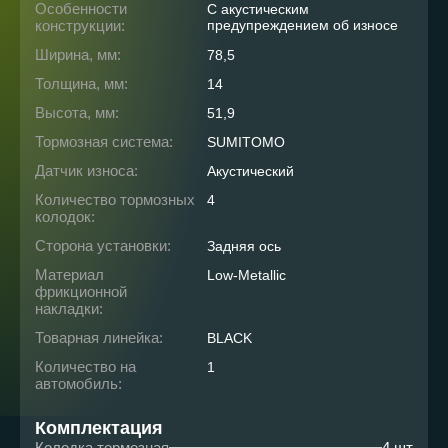
Особенности
С акустическим
конструкции:
предупреждением об износе
Ширина, мм:
78,5
Толщина, мм:
14
Высота, мм:
51,9
Тормозная система:
SUMITOMO
Датчик износа:
Акустический
Количество тормозных
4
колодок:
Сторона установки:
Задняя ось
Материал
Low-Metallic
фрикционной
накладки:
Товарная линейка:
BLACK
Количество на
1
автомобиль:
Комплектация
Колодка тормозная
4 шт