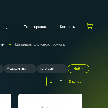
бренде
Точки продаж
Контакты
ие
Цилиндры дискового тормоза
Модификация
Категория
Найти
2
1
В конец