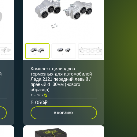
Комплект цилиндров
й
тормозных для автомобилей
/
Лада 2121 передний левый /
правый d=30мм (нового
образца)
CF 987
5 050
В КОРЗИНУ