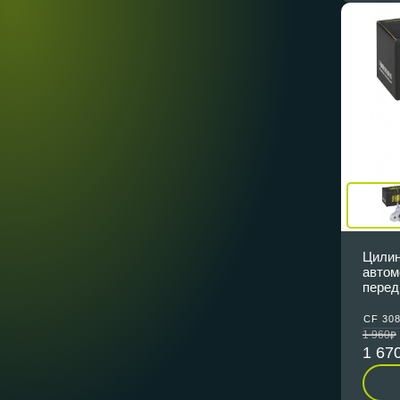
Цилин
автом
перед
CF 30
1 960
1 67