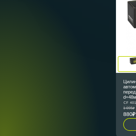
Цилин
автом
перед
d=48
CF 40
1 095
880