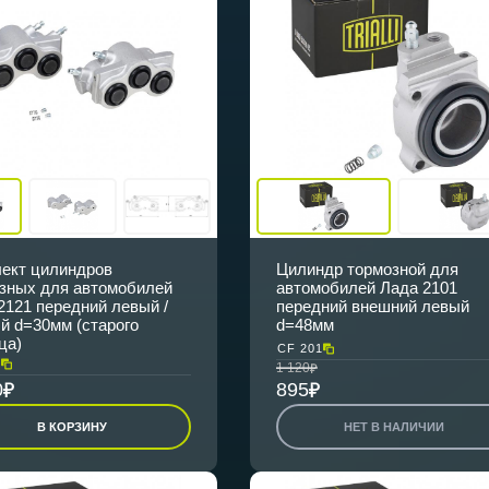
ект цилиндров
Цилиндр тормозной для
зных для автомобилей
автомобилей Лада 2101
2121 передний левый /
передний внешний левый
й d=30мм (старого
d=48мм
ца)
CF 201
6
1 120
0
895
В КОРЗИНУ
НЕТ В НАЛИЧИИ