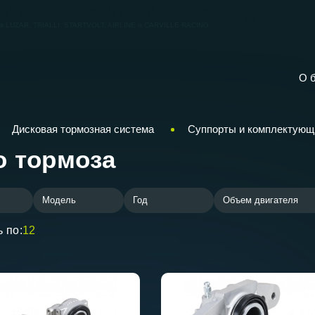
ВИЛЬШОП — ФИРМЕННЫЙ МАГАЗИН
КАРВИЛЬШОП
ов
LUZAR, TRIALLI, STARTVOLT, AIRLINE и CARVILLE RACING
О 
Дисковая тормозная система
Суппорты и комплектующ
 тормоза
Модель
Год
Объем двигателя
 по:
12