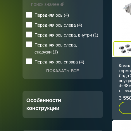
Передняя ось (
4
)
Передняя ось слева (
4
)
Передняя ось слева, внутри (
1
)
Передняя ось слева,
снаружи (
1
)
Передняя ось справа (
4
)
Компл
тормо
ПОКАЗАТЬ ВСЕ
Лада 
внутр
d=48
CF 99
3 55
Особенности
конструкции