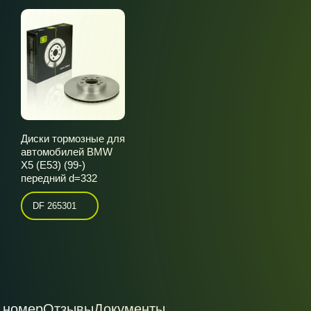
Диски тормозные для
автомобилей BMW
X5 (E53) (99-)
передний d=332
DF 265301
 номер
Отзывы
Документы