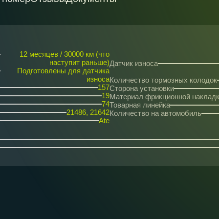
12 месяцев / 30000 км (что
наступит раньше)
Датчик износа
Подготовлены для датчика
износа
Количество тормозных колодок
157
Сторона установки
19
Материал фрикционной наклад
74
Товарная линейка
21486, 21642
Количество на автомобиль
Ate