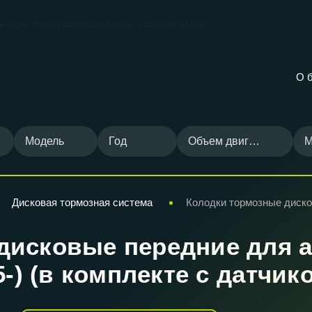
ВИЛЬШОП — ФИРМЕННЫЙ МАГАЗИН
КАРВИЛЬШОП
ов
LUZAR, TRIALLI, STARTVOLT, AIRLINE и CARVILLE RACING
О 
Модель
Год
Объем двигателя
М
Дисковая тормозная система
Колодки тормозные диск
дисковые передние для 
(95-) (в комплекте с датчик