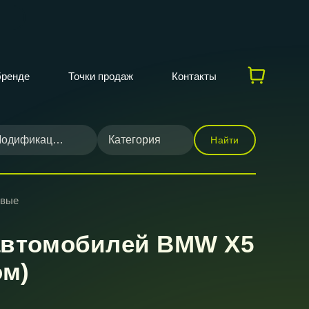
бренде
Точки продаж
Контакты
одификация
Категория
Найти
овые
автомобилей BMW X5
ом)