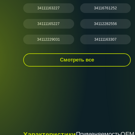
34111163227
34116761252
34111165227
34112282556
34112229031
34111163307
Смотреть все
Характеристики
Применяемость
ОЕМ