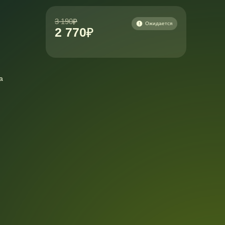
3 190
Ожидается
2 770
а