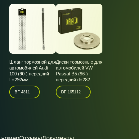
Шланг тормозной для
Диски тормозные для
автомобилей Audi
автомобилей VW
100 (90-) передний
Passat B5 (96-)
L=292мм
передний d=282
BF 4811
DF 165112
 номер
Отзывы
Документы