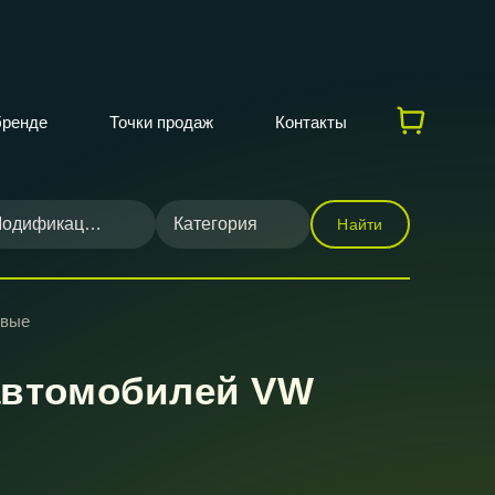
бренде
Точки продаж
Контакты
одификация
Категория
Найти
овые
автомобилей VW