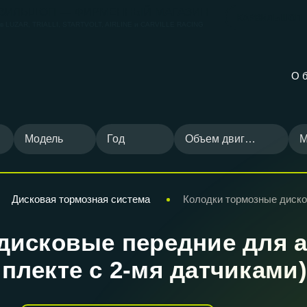
ВИЛЬШОП — ФИРМЕННЫЙ МАГАЗИН
КАРВИЛЬШОП
ов
LUZAR, TRIALLI, STARTVOLT, AIRLINE и CARVILLE RACING
О 
Модель
Год
Объем двигателя
М
Дисковая тормозная система
Колодки тормозные диск
дисковые передние для 
омплекте с 2-мя датчиками)