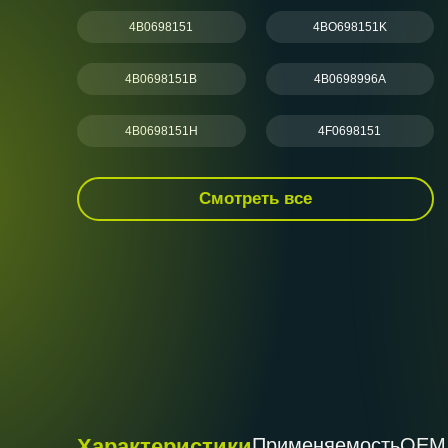
4B0698151
4BO698151K
4B0698151B
4B0698996A
4B0698151H
4F0698151
Смотреть все
Характеристики
Применяемость
ОЕМ