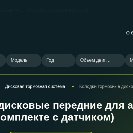
ВИЛЬШОП — ФИРМЕННЫЙ МАГАЗИН
КАРВИЛЬШОП
ов
LUZAR, TRIALLI, STARTVOLT, AIRLINE и CARVILLE RACING
О 
Модель
Год
Объем двигателя
М
Дисковая тормозная система
Колодки тормозные диск
дисковые передние для а
в комплекте с датчиком)