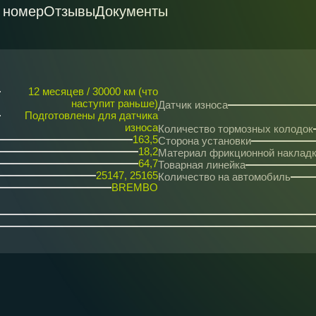
 номер
Отзывы
Документы
12 месяцев / 30000 км (что
наступит раньше)
Датчик износа
Подготовлены для датчика
износа
Количество тормозных колодок
163,5
Сторона установки
18,2
Материал фрикционной наклад
64,7
Товарная линейка
25147, 25165
Количество на автомобиль
BREMBO