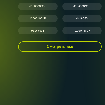
4106000Q0L
4106000Q1E
410601061R
4419950
93167551
410604386R
Смотреть все