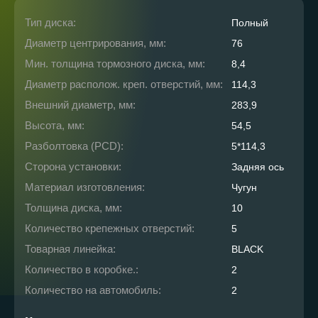
Тип диска:
Полный
Диаметр центрирования, мм:
76
Мин. толщина тормозного диска, мм:
8,4
Диаметр располож. креп. отверстий, мм:
114,3
Внешний диаметр, мм:
283,9
Высота, мм:
54,5
Разболтовка (PCD):
5*114,3
Сторона установки:
Задняя ось
Материал изготовления:
Чугун
Толщина диска, мм:
10
Количество крепежных отверстий:
5
Товарная линейка:
BLACK
Количество в коробке.:
2
Количество на автомобиль:
2