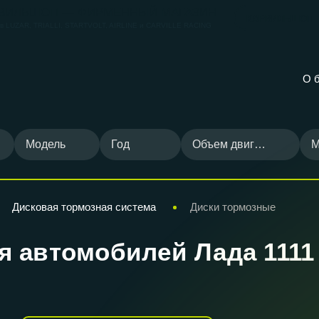
ВИЛЬШОП — ФИРМЕННЫЙ МАГАЗИН
КАРВИЛЬШОП
ов
LUZAR, TRIALLI, STARTVOLT, AIRLINE и CARVILLE RACING
О 
Модель
Год
Объем двигателя
М
Дисковая тормозная система
Диски тормозные
 автомобилей Лада 1111 