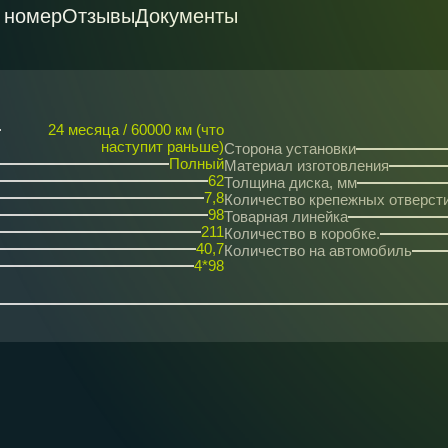
 номер
Отзывы
Документы
24 месяца / 60000 км (что
наступит раньше)
Сторона установки
Полный
Материал изготовления
62
Толщина диска, мм
7,8
Количество крепежных отверст
98
Товарная линейка
211
Количество в коробке.
40,7
Количество на автомобиль
4*98