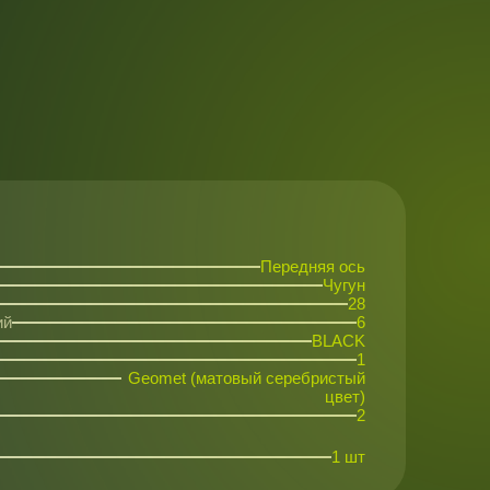
Передняя ось
Чугун
28
ий
6
BLACK
1
Geomet (матовый серебристый
цвет)
2
1 шт