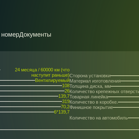
 номер
Документы
24 месяца / 60000 км (что
наступит раньше)
Сторона установки
Вентилируемый
Материал изготовления
108
Толщина диска, мм
26
Количество крепежных отверст
139,7
Товарная линейка
319
Количество в коробке.
70,2
Финишное покрытие
6*139,7
Количество на автомобиль