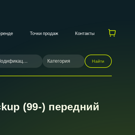
бренде
Точки продаж
Контакты
одификация
Категория
Найти
kup (99-) передний