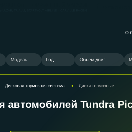
ВИЛЬШОП — ФИРМЕННЫЙ МАГАЗИН
КАРВИЛЬШОП
ов
LUZAR, TRIALLI, STARTVOLT, AIRLINE и CARVILLE RACING
О 
Модель
Год
Объем двигателя
М
Дисковая тормозная система
Диски тормозные
 автомобилей Tundra Pic