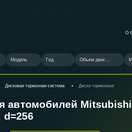
ВИЛЬШОП — ФИРМЕННЫЙ МАГАЗИН
КАРВИЛЬШОП
ов
LUZAR, TRIALLI, STARTVOLT, AIRLINE и CARVILLE RACING
О 
Модель
Год
Объем двигателя
М
Дисковая тормозная система
Диски тормозные
автомобилей Mitsubishi C
й d=256