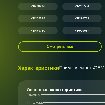
MB928994
MR205584
MR205585
MR389722
MR475330
MR955637
Смотреть все
Характеристики
Применяемость
ОЕМ
Основные характеристики
Гарантия
Тип диска