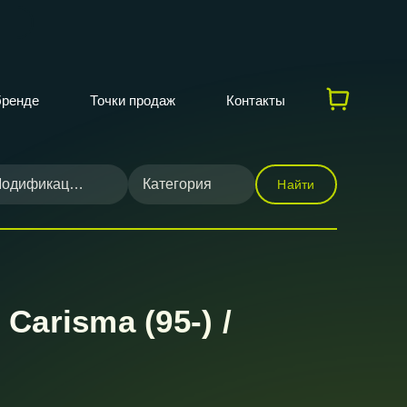
бренде
Точки продаж
Контакты
одификация
Категория
Найти
arisma (95-) /