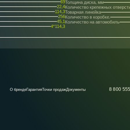
69
Толщина диска, мм
22,4
Количество крепежных отверст
114,3
Товарная линейка
256
Количество в коробке.
45,1
Количество на автомобиль
4*114,3
8 800 55
О бренде
Гарантия
Точки продаж
Документы