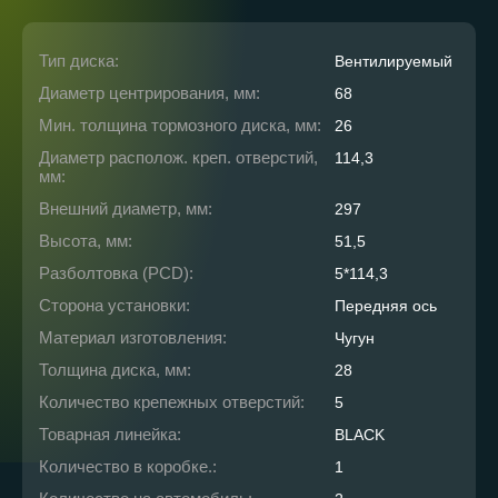
Тип диска:
Вентилируемый
Диаметр центрирования, мм:
68
Мин. толщина тормозного диска, мм:
26
Диаметр располож. креп. отверстий,
114,3
мм:
Внешний диаметр, мм:
297
Высота, мм:
51,5
Разболтовка (PCD):
5*114,3
Сторона установки:
Передняя ось
Материал изготовления:
Чугун
Толщина диска, мм:
28
Количество крепежных отверстий:
5
Товарная линейка:
BLACK
Количество в коробке.:
1