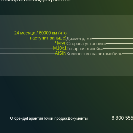
24 месяца / 60000 км (что
наступит раньше)
Диаметр, мм
Чугун
Сторона установки
M10x1
Товарная линейка
AISIN
Количество на автомобиль
8 800 55
О бренде
Гарантия
Точки продаж
Документы