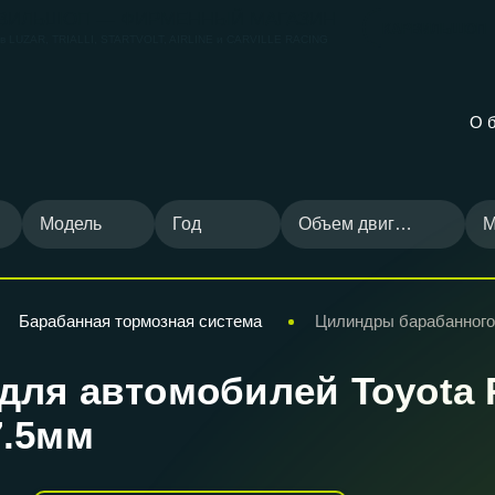
ВИЛЬШОП — ФИРМЕННЫЙ МАГАЗИН
КАРВИЛЬШОП
ов
LUZAR, TRIALLI, STARTVOLT, AIRLINE и CARVILLE RACING
О 
Модель
Год
Объем двигателя
М
Барабанная тормозная система
Цилиндры барабанного
ля автомобилей Toyota R
7.5мм