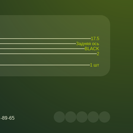
17.5
Задняя ось
BLACK
2
1 шт
5-89-65