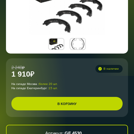
2 240
В наличии
1 910
На складе Москва :
более 20 шт.
На складе Екатеринбург :
15 шт.
В КОРЗИНУ
Артикул:
GF 4530