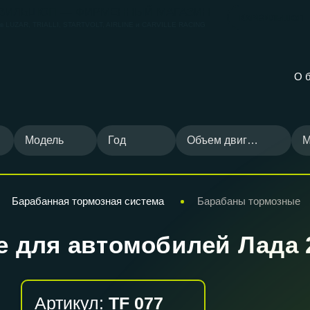
ВИЛЬШОП — ФИРМЕННЫЙ МАГАЗИН
КАРВИЛЬШОП
ов
LUZAR, TRIALLI, STARTVOLT, AIRLINE и CARVILLE RACING
О 
Модель
Год
Объем двигателя
М
Барабанная тормозная система
Барабаны тормозные
 для автомобилей Лада 
Артикул:
TF 077