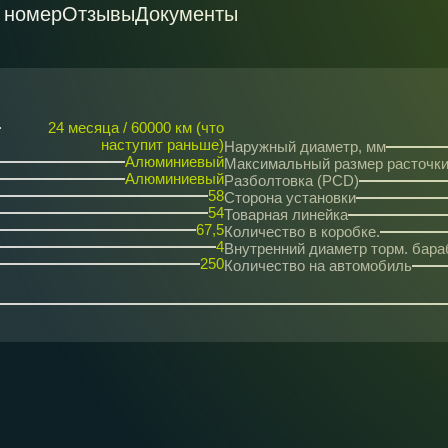
 номер
Отзывы
Документы
24 месяца / 60000 км (что
наступит раньше)
Наружный диаметр, мм
Алюминиевый
Максимальный размер расточки
Алюминиевый
Разболтовка (PCD)
58
Сторона установки
54
Товарная линейка
67,5
Количество в коробке.
4
Внутренний диаметр торм. бара
250
Количество на автомобиль