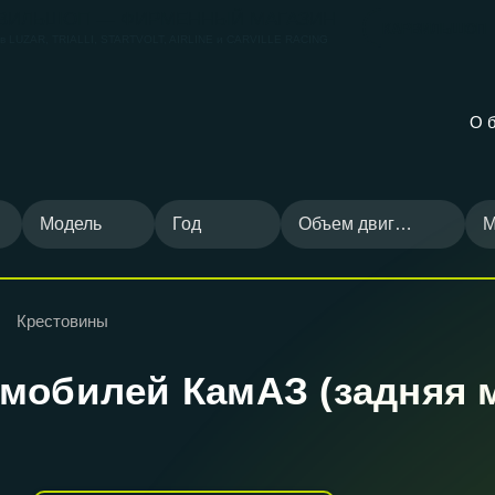
ВИЛЬШОП — ФИРМЕННЫЙ МАГАЗИН
КАРВИЛЬШОП
ов
LUZAR, TRIALLI, STARTVOLT, AIRLINE и CARVILLE RACING
О 
Модель
Год
Объем двигателя
М
Крестовины
мобилей КамАЗ (задняя м