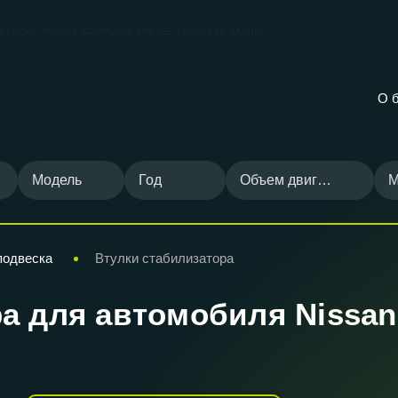
ВИЛЬШОП — ФИРМЕННЫЙ МАГАЗИН
КАРВИЛЬШОП
ов
LUZAR, TRIALLI, STARTVOLT, AIRLINE и CARVILLE RACING
О 
Модель
Год
Объем двигателя
М
подвеска
Втулки стабилизатора
а для автомобиля Nissan 