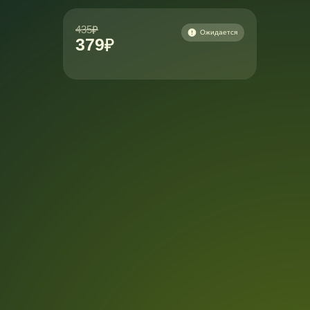
435
Ожидается
379