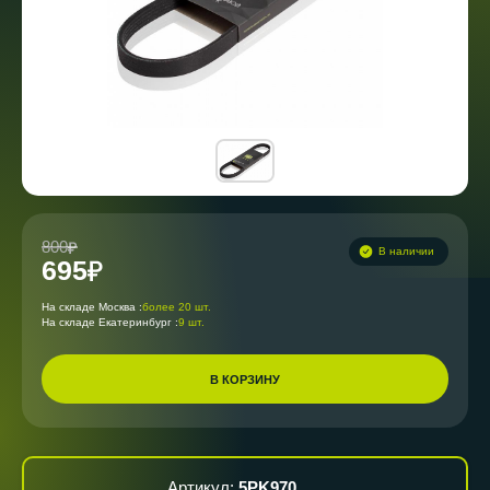
800
В наличии
695
На складе Москва :
более 20 шт.
На складе Екатеринбург :
9 шт.
В КОРЗИНУ
Артикул:
5PK970