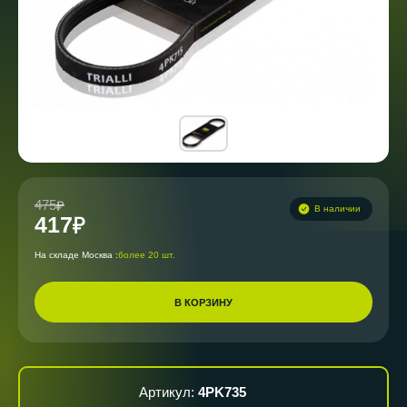
475
В наличии
417
На складе Москва :
более 20 шт.
В КОРЗИНУ
Артикул:
4PK735