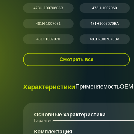
473H-1007060AB
473H-1007060
481H-1007071
481H1007070BA
481H1007070
481H-1007073BA
Смотреть все
Характеристики
Применяемость
ОЕМ
Основные характеристики
Гарантия
Комплектация