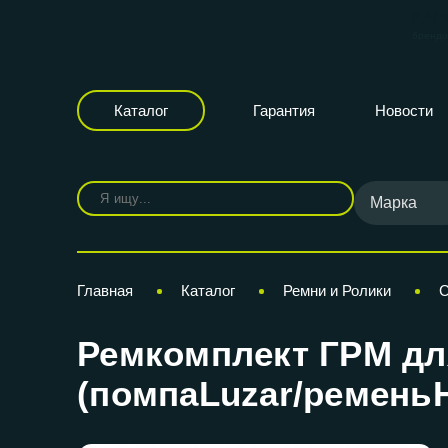
КАР
бренд
Каталог
Гарантия
Новости
Марка
Главная
Каталог
Ремни и Ролики
С
Ремкомплект ГРМ для 
(помпаLuzar/ремень