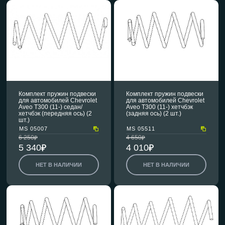
Комплект пружин подвески
Комплект пружин подвески
для автомобилей Chevrolet
для автомобилей Chevrolet
Aveo T300 (11-) седан/
Aveo T300 (11-) хетчбэк
хетчбэк (передняя ось) (2
(задняя ось) (2 шт.)
шт.)
MS 05007
MS 05511
6 250
4 650
5 340
4 010
НЕТ В НАЛИЧИИ
НЕТ В НАЛИЧИИ