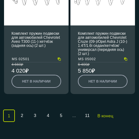
Комплект пружин подвески
Комплект пружин подвески
для автомобилей Chevrolet
для автомобилей Chevrolet
Aveo T300 (11-) хетчбэк
Cruze (09-)/Opel Astra J (10-)
(задняя ось) (2 шт.)
1.4T/1.6i седан/хетчбэк/
универсал (передняя ось)
(2 шт.)
MS 02501
MS 05002
4 660
6 400
4 020
5 850
НЕТ В НАЛИЧИИ
НЕТ В НАЛИЧИИ
2
3
4
5
...
11
1
В конец