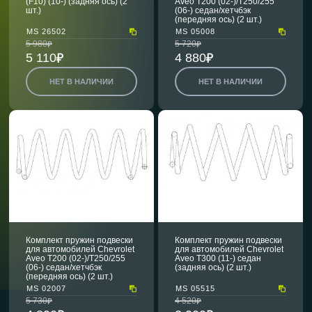
(F10) (10-) (задняя ось) (2
Aveo T200 (02-)/T250/255
шт.)
(06-) седан/хетчбэк
(передняя ось) (2 шт.)
MS 26502
MS 05008
5 980
5 720
5 110
4 880
НЕТ В НАЛИЧИИ
НЕТ В НАЛИЧИИ
Комплект пружин подвески
Комплект пружин подвески
для автомобилей Chevrolet
для автомобилей Chevrolet
Aveo T200 (02-)/T250/255
Aveo T300 (11-) седан
(06-) седан/хетчбэк
(задняя ось) (2 шт.)
(передняя ось) (2 шт.)
MS 02007
MS 05515
5 730
4 520