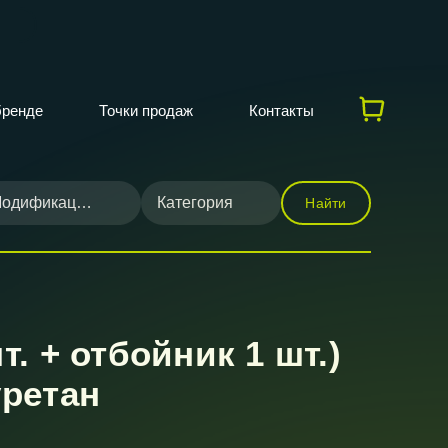
бренде
Точки продаж
Контакты
одификация
Категория
Найти
. + отбойник 1 шт.)
уретан