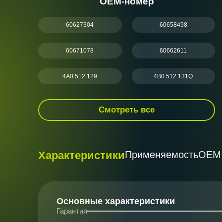
ОЕМ-номер
60627304
60658498
60671078
60662611
4A0 512 129
4B0 512 131Q
Смотреть все
Характеристики
Применяемость
ОЕМ
Основные характеристики
Гарантия