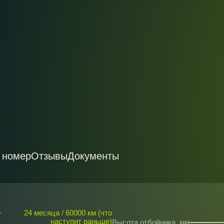
 номер
Отзывы
Документы
24 месяца / 60000 км (что
наступит раньше)
Высота отбойника, мм