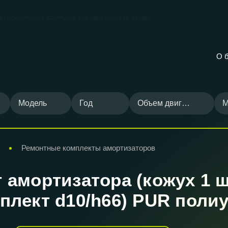
ВИЛЬШОП — ФИРМЕННЫЙ МАГАЗИН
КАРВИЛЬШОП
ов
LUZAR, TRIALLI, STARTVOLT, AIRLINE и CARVILLE RACING
О 
Модель
Год
Объем двигателя
М
Ремонтные комплекты амортизаторов
амортизатора (кожух 1 шт
плект d10/h66) PUR поли