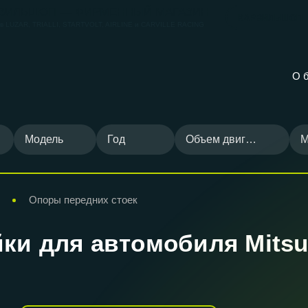
ВИЛЬШОП — ФИРМЕННЫЙ МАГАЗИН
КАРВИЛЬШОП
ов
LUZAR, TRIALLI, STARTVOLT, AIRLINE и CARVILLE RACING
О 
Модель
Год
Объем двигателя
М
Опоры передних стоек
ки для автомобиля Mitsub