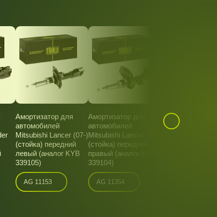
я
Амортизатор для
Амортизатор для
Амортизатор дл
автомобилей
автомобилей
автомобилей
der
Mitsubishi Lancer (07-)
Mitsubishi Lancer (07-)
Mitsubishi Lancer
(стойка) передний
(стойка) передний
(диск R16/R18) 
й
левый (аналог KYB
правый (аналог KYB
06.10 г.в. задний
339105)
339104)
AG 11503
AG 11153
AG 11354