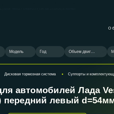
ВИЛЬШОП — ФИРМЕННЫЙ МАГАЗИН
КАРВИЛЬШОП
ов
LUZAR, TRIALLI, STARTVOLT, AIRLINE и CARVILLE RACING
О 
Модель
Год
Объем двигателя
М
Дисковая тормозная система
Суппорты и комплектующ
ля автомобилей Лада Vest
25-) передний левый d=54м