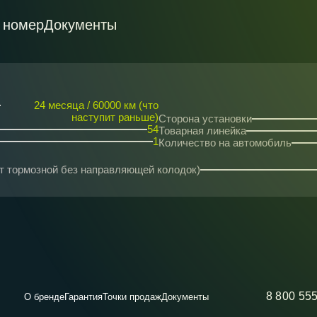
 номер
Документы
24 месяца / 60000 км (что
наступит раньше)
Сторона установки
54
Товарная линейка
1
Количество на автомобиль
рт тормозной без направляющей колодок)
8 800 55
О бренде
Гарантия
Точки продаж
Документы