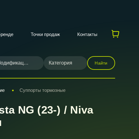
бренде
Точки продаж
Контакты
одификация
Категория
Найти
ие
Суппорты тормозные
a NG (23-) / Niva
м