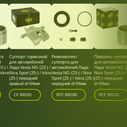
та
Суппорт тормозной
Ремкомплект
Поршень суппор
й
для автомобилей
суппорта для
для автомобиле
3-) /
Лада Vesta NG (23-) /
автомобилей Лада
Лада Vesta NG (2
Iskra
Niva Sport (25-) / Iskra
Vesta NG (23-) / Niva
Niva Sport (25-) /
(25-) передний
Sport (25-) / Iskra (25-)
(25-) передний
правый d=54мм
передний d=54мм
d=54мм
CF 800191
RCF 800190
RCF 800191