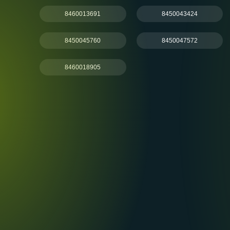
8460013691
8450043424
8450045760
8450047572
8460018905