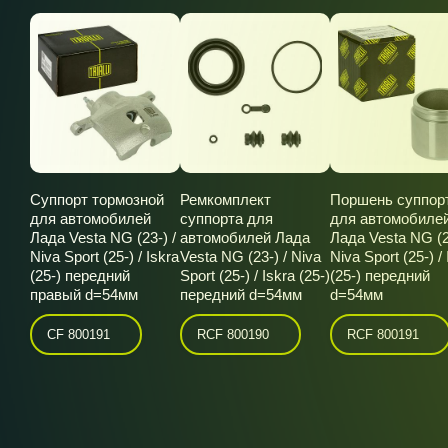
Суппорт тормозной
Ремкомплект
Поршень суппор
для автомобилей
суппорта для
для автомобиле
Лада Vesta NG (23-) /
автомобилей Лада
Лада Vesta NG (2
Niva Sport (25-) / Iskra
Vesta NG (23-) / Niva
Niva Sport (25-) / 
(25-) передний
Sport (25-) / Iskra (25-)
(25-) передний
правый d=54мм
передний d=54мм
d=54мм
CF 800191
RCF 800190
RCF 800191