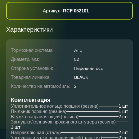
Артикул:
RCF 052101
Характеристики
Тормозная система:
ATE
Диаметр, мм:
52
Сторона установки:
Передняя ось
Товарная линейка:
BLACK
Количество на автомобиль:
2
Комплектация
Уплотнительное кольцо поршня (резина)
1 шт
Пыльник поршня (резина)
1 шт
Втулка направляющей (резина)
2 шт
Заглушка/колпачок прокачного штуцера (резина)
1 шт
Направляющая (сталь)
2 шт
Заглушка втулки направляющей (пластик)
2 шт