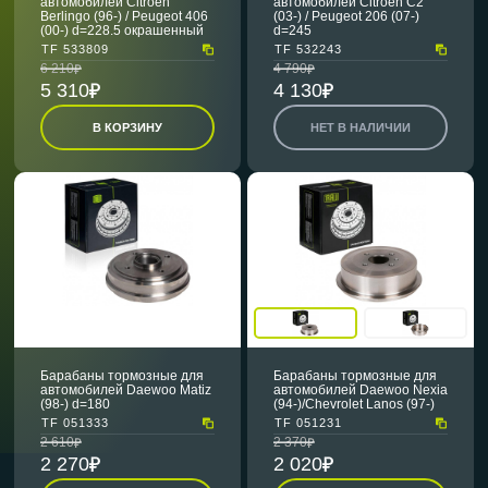
автомобилей Citroen
автомобилей Citroen C2
Berlingo (96-) / Peugeot 406
(03-) / Peugeot 206 (07-)
(00-) d=228.5 окрашенный
d=245
TF 533809
TF 532243
6 210
4 790
5 310
4 130
В КОРЗИНУ
НЕТ В НАЛИЧИИ
Барабаны тормозные для
Барабаны тормозные для
автомобилей Daewoo Matiz
автомобилей Daewoo Nexia
(98-) d=180
(94-)/Chevrolet Lanos (97-)
TF 051333
TF 051231
2 610
2 370
2 270
2 020